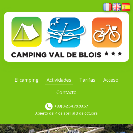
El camping
Actividades
Tarifas
Acceso
Contacto
+33(0)2.54.79.93.57
Abierto del 4 de abril al 3 de octubre