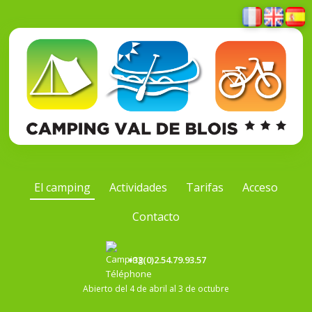
El camping
Actividades
Tarifas
Acceso
Contacto
+33(0)2.54.79.93.57
Abierto del 4 de abril al 3 de octubre